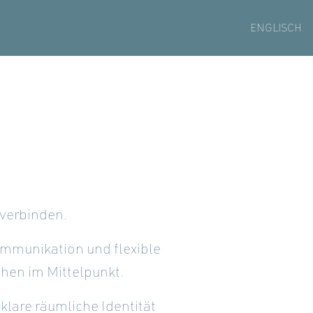
ENGLISCH
 verbinden.
mmunikation und flexible
chen im Mittelpunkt.
lare räumliche Identität