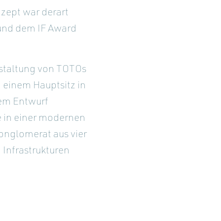
zept war derart
 und dem IF Award
estaltung von TOTOs
einem Hauptsitz in
dem Entwurf
e in einer modernen
onglomerat aus vier
Infrastrukturen