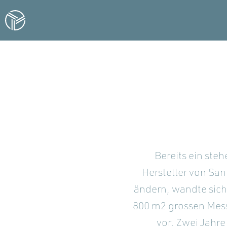
Bereits ein ste
Hersteller von San
ändern, wandte sich
800 m2 grossen Mess
vor. Zwei Jahre