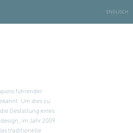
ENGLISCH
Japans führender
ekannt. Um dies zu
die Gestaltung eines
design, im Jahr 2009
as traditionelle