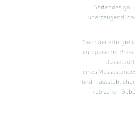
Gartendesign u
überzeugend, das
Nach der erfolgrei
europäischer Präs
Düsseldorf
eines Messestandes
und massstäblichen
kubischen Gebä