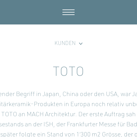
KUNDEN
TOTO
hender Begriff in Japan, China oder den USA, war 
itärkeramik-Produkten in Europa noch relativ unb
 TOTO an MACH Architektur. Der erste Auftrag sah 
estands an der ISH, der Frankfurter Messe für Bad
 später folgte ein Stand von 1‘300 m2 Grösse, der d