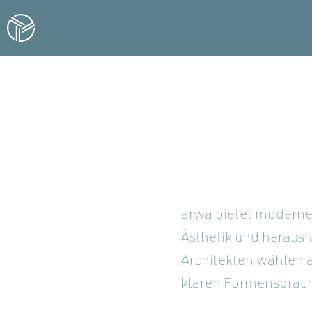
arwa bietet moderne
Ästhetik und herausr
Architekten wählen 
klaren Formensprac