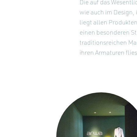
Die auf das Wesentlic
wie auch im Design, 
liegt allen Produkte
einen besonderen St
traditionsreichen Ma
ihren Armaturen flies