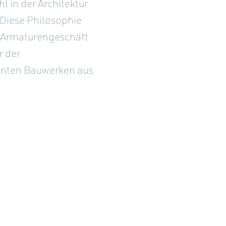
hl in der Architektur
 Diese Philosophie
m Armaturengeschäft
r der
annten Bauwerken aus