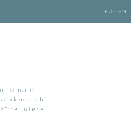
ENGLISCH
igenständige
sdruck zu verleihen.
 Küchen mit einer