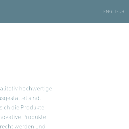
ENGLISCH
alitativ hochwertige
sgestattet sind.
sich die Produkte
nnovative Produkte
erecht werden und