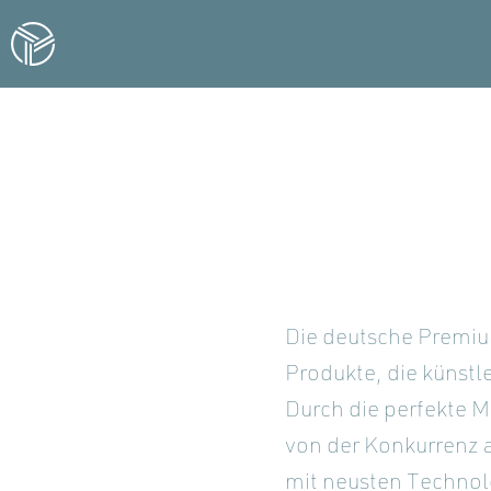
Die deutsche Premiu
Produkte, die künstl
Durch die perfekte 
von der Konkurrenz a
mit neusten Technol