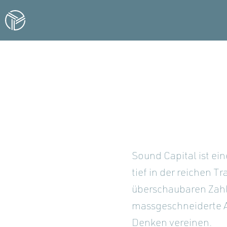
Sound Capital ist e
tief in der reichen 
überschaubaren Zahl
massgeschneiderte A
Denken vereinen.