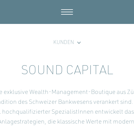
KUNDEN
SOUND CAPITAL
ine exklusive Wealth-Management-Boutique aus Zü
Tradition des Schweizer Bankwesens verankert sind.
 hochqualifizierter SpezialistInnen entwickelt d
nlagestrategien, die klassische Werte mit mode