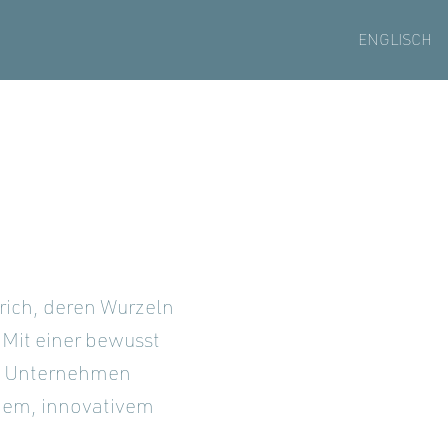
ENGLISCH
rich, deren Wurzeln
 Mit einer bewusst
as Unternehmen
rnem, innovativem